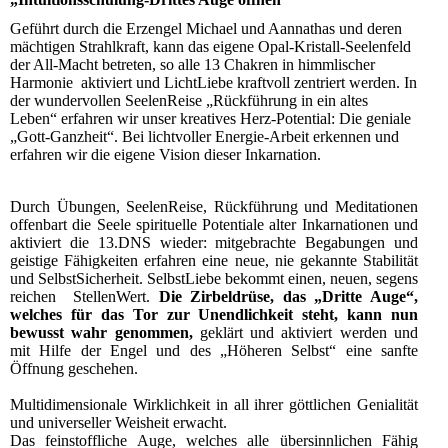
Geführt durch die Erzengel Michael und Aannathas und deren
mächtigen Strahlkraft, kann das eigene Opal-Kristall-Seelenfeld
der All-Macht betreten, so alle 13 Chakren in himmlischer
Harmonie aktiviert und LichtLiebe kraftvoll zentriert werden. In
der wundervollen SeelenReise „Rückführung in ein altes
Leben“ erfahren wir unser kreatives Herz-Potential: Die geniale
„Gott-Ganzheit“. Bei lichtvoller Energie-Arbeit erkennen und
erfahren wir die eigene Vision dieser Inkarnation.
Durch Übungen, SeelenReise, Rückführung und Meditationen
offenbart die Seele spirituelle Potentiale alter Inkarnationen und
aktiviert die 13.DNS wieder: mitgebrachte Begabungen und
geistige Fähigkeiten erfahren eine neue, nie gekannte Stabilität
und SelbstSicherheit. SelbstLiebe bekommt einen, neuen, segens
reichen StellenWert.
Die Zirbeldrüse, das „Dritte Auge“,
welches für das Tor zur Unendlichkeit steht, kann nun
bewusst wahr genommen,
geklärt und aktiviert werden und
mit Hilfe der Engel und des „Höheren Selbst“ eine sanfte
Öffnung geschehen.
Multidimensionale Wirklichkeit in all ihrer göttlichen Genialität
und universeller Weisheit erwacht.
Das feinstoffliche Auge, welches alle übersinnlichen Fähig